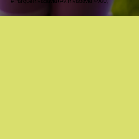
#ParqueRivadavia (Av. Rivadavia 4900)