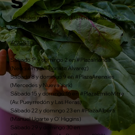
s
Los findes rotamos por diferentes plazas de
CABA, de 11 a 19 hs.
AGOSTO:
Sábado 1° y domingo 2 en #PlazaIrlanda
(Neuquén y Av. Donato Alvarez)
Sábado 8 y domingo 9 en #PlazaArenales
(Mercedes y Nueva York)
Sábado 15 y domingo 16 en #PlazaEmilioMitre
(Av. Pueyrredón y Las Heras)
Sábado 22 y domingo 23 en #PlazaAlberti
(Manuel Ugarte y O’ Higgins)
Sábado 29 y domingo 30 en